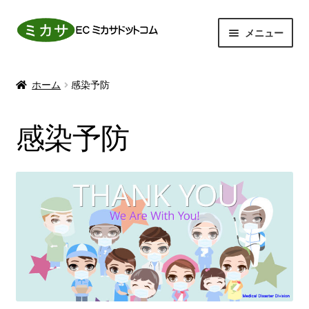
ナ
コ
メニュー
ビ
ン
ゲ
テ
ホーム
ー
ン
ホーム
感染予防
シ
ツ
サ
動物事業
ョ
へ
ブ
感染予防
ン
ス
メ
サ
感染予防
へ
キ
ニ
ブ
ス
ッ
ュ
メ
商品一覧
キ
プ
ー
ニ
ッ
を
ュ
お問い合わせ
プ
展
ー
開
を
マイアカウント
展
開