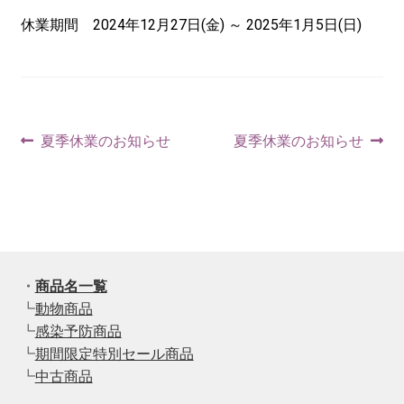
休業期間 2024年12月27日(金) ～ 2025年1月5日(日)
投
前
次
夏季休業のお知らせ
夏季休業のお知らせ
の
の
稿
投
投
ナ
稿:
稿:
ビ
ゲ
・
商品名一覧
┗
動物商品
ー
┗
感染予防商品
シ
┗
期間限定特別セール商品
┗
中古商品
ョ