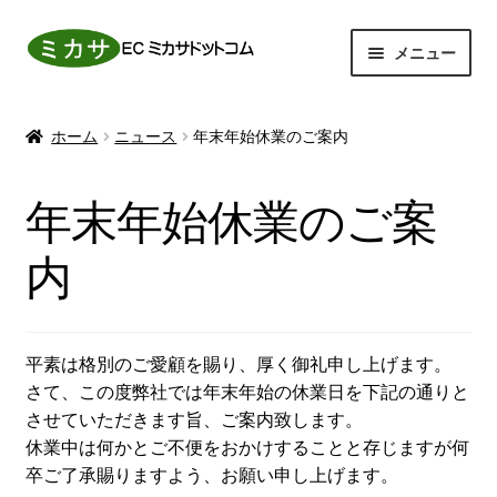
ナ
コ
メニュー
ビ
ン
ゲ
テ
ホーム
ー
ン
ホーム
ニュース
年末年始休業のご案内
シ
ツ
サ
動物事業
ョ
へ
ブ
年末年始休業のご案
ン
ス
メ
サ
感染予防
へ
キ
ニ
ブ
内
ス
ッ
ュ
メ
商品一覧
キ
プ
ー
ニ
ッ
を
ュ
お問い合わせ
プ
展
ー
平素は格別のご愛顧を賜り、厚く御礼申し上げます。
開
を
さて、この度弊社では年末年始の休業日を下記の通りと
マイアカウント
展
させていただきます旨、ご案内致します。
開
休業中は何かとご不便をおかけすることと存じますが何
卒ご了承賜りますよう、お願い申し上げます。