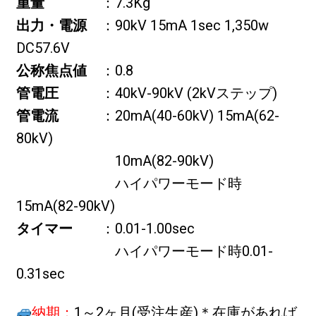
重量
：7.3Kg
出力・電源
：90kV 15mA 1sec 1,350w
DC57.6V
公称焦点値
：0.8
管電圧
：40kV-90kV (2kVステップ)
管電流
：20mA(40-60kV) 15mA(62-
80kV)
10mA(82-90kV)
ハイパワーモード時
15mA(82-90kV)
タイマー
：0.01-1.00sec
ハイパワーモード時0.01-
0.31sec
納期：
1～2ヶ月(受注生産)＊在庫があれば