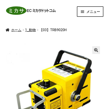
ナ
コ
メニュー
ビ
ン
ゲ
テ
ホーム
ー
ン
ホーム
1_動物
【03】TRB9020H
シ
ツ
サ
動物事業
ョ
へ
ブ
ン
ス
メ
サ
感染予防
へ
キ
ニ
ブ
ス
ッ
ュ
メ
商品一覧
キ
プ
ー
ニ
ッ
を
ュ
お問い合わせ
プ
展
ー
開
を
マイアカウント
展
開