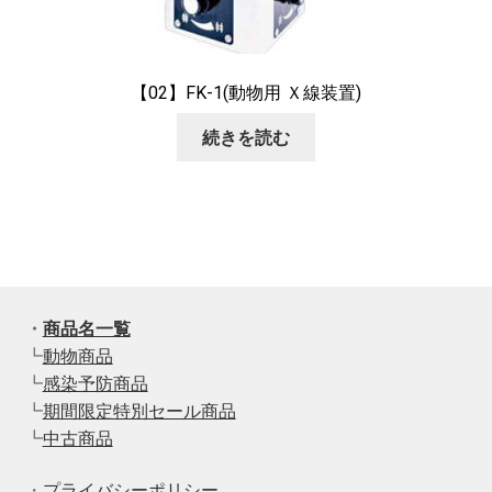
【02】FK-1(動物用 Ｘ線装置)
続きを読む
・
商品名一覧
┗
動物商品
┗
感染予防商品
┗
期間限定特別セール商品
┗
中古商品
・
プライバシーポリシー